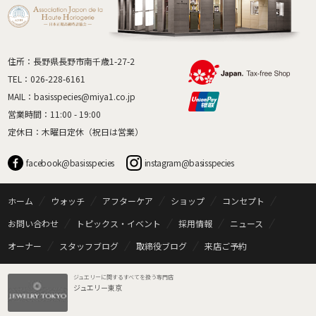
住所：長野県長野市南千歳1-27-2
TEL：
026-228-6161
MAIL：
basisspecies@miya1.co.jp
営業時間：11:00 - 19:00
定休日：木曜日定休（祝日は営業）
facebook@basisspecies
instagram@basisspecies
ホーム
ウォッチ
アフターケア
ショップ
コンセプト
お問い合わせ
トピックス・イベント
採用情報
ニュース
オーナー
スタッフブログ
取締役ブログ
来店ご予約
ジュエリーに関するすべてを扱う専門店
ジュエリー東京