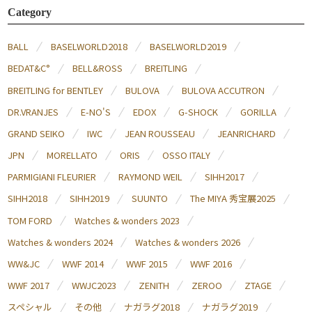
Category
BALL
BASELWORLD2018
BASELWORLD2019
BEDAT&C°
BELL&ROSS
BREITLING
BREITLING for BENTLEY
BULOVA
BULOVA ACCUTRON
DR.VRANJES
E-NO'S
EDOX
G-SHOCK
GORILLA
GRAND SEIKO
IWC
JEAN ROUSSEAU
JEANRICHARD
JPN
MORELLATO
ORIS
OSSO ITALY
PARMIGIANI FLEURIER
RAYMOND WEIL
SIHH2017
SIHH2018
SIHH2019
SUUNTO
The MIYA 秀宝展2025
TOM FORD
Watches & wonders 2023
Watches & wonders 2024
Watches & wonders 2026
WW&JC
WWF 2014
WWF 2015
WWF 2016
WWF 2017
WWJC2023
ZENITH
ZEROO
ZTAGE
スペシャル
その他
ナガラグ2018
ナガラグ2019