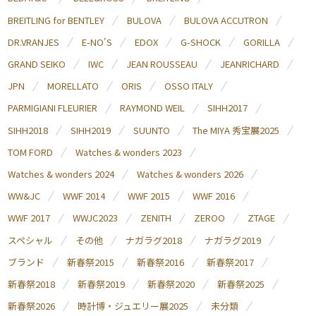
BREITLING for BENTLEY
BULOVA
BULOVA ACCUTRON
DR.VRANJES
E-NO'S
EDOX
G-SHOCK
GORILLA
GRAND SEIKO
IWC
JEAN ROUSSEAU
JEANRICHARD
JPN
MORELLATO
ORIS
OSSO ITALY
PARMIGIANI FLEURIER
RAYMOND WEIL
SIHH2017
SIHH2018
SIHH2019
SUUNTO
The MIYA 秀宝展2025
TOM FORD
Watches & wonders 2023
Watches & wonders 2024
Watches & wonders 2026
WW&JC
WWF 2014
WWF 2015
WWF 2016
WWF 2017
WWJC2023
ZENITH
ZEROO
ZTAGE
スペシャル
その他
ナガラグ2018
ナガラグ2019
ブランド
新春祭2015
新春祭2016
新春祭2017
新春祭2018
新春祭2019
新春祭2020
新春祭2025
新春祭2026
時計博・ジュエリー展2025
未分類