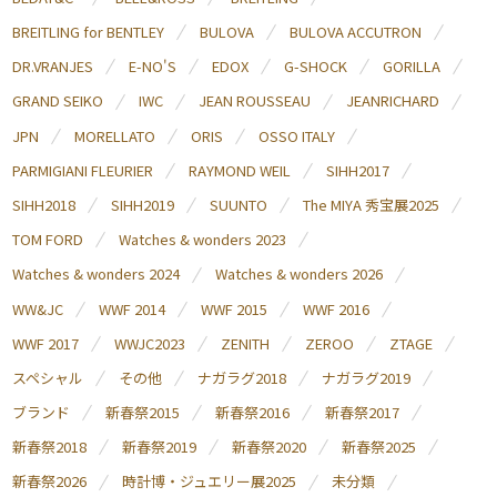
BREITLING for BENTLEY
BULOVA
BULOVA ACCUTRON
DR.VRANJES
E-NO'S
EDOX
G-SHOCK
GORILLA
GRAND SEIKO
IWC
JEAN ROUSSEAU
JEANRICHARD
JPN
MORELLATO
ORIS
OSSO ITALY
PARMIGIANI FLEURIER
RAYMOND WEIL
SIHH2017
SIHH2018
SIHH2019
SUUNTO
The MIYA 秀宝展2025
TOM FORD
Watches & wonders 2023
Watches & wonders 2024
Watches & wonders 2026
WW&JC
WWF 2014
WWF 2015
WWF 2016
WWF 2017
WWJC2023
ZENITH
ZEROO
ZTAGE
スペシャル
その他
ナガラグ2018
ナガラグ2019
ブランド
新春祭2015
新春祭2016
新春祭2017
新春祭2018
新春祭2019
新春祭2020
新春祭2025
新春祭2026
時計博・ジュエリー展2025
未分類