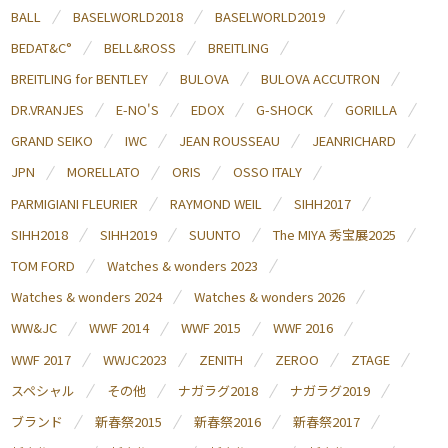
BALL
BASELWORLD2018
BASELWORLD2019
BEDAT&C°
BELL&ROSS
BREITLING
BREITLING for BENTLEY
BULOVA
BULOVA ACCUTRON
DR.VRANJES
E-NO'S
EDOX
G-SHOCK
GORILLA
GRAND SEIKO
IWC
JEAN ROUSSEAU
JEANRICHARD
JPN
MORELLATO
ORIS
OSSO ITALY
PARMIGIANI FLEURIER
RAYMOND WEIL
SIHH2017
SIHH2018
SIHH2019
SUUNTO
The MIYA 秀宝展2025
TOM FORD
Watches & wonders 2023
Watches & wonders 2024
Watches & wonders 2026
WW&JC
WWF 2014
WWF 2015
WWF 2016
WWF 2017
WWJC2023
ZENITH
ZEROO
ZTAGE
スペシャル
その他
ナガラグ2018
ナガラグ2019
ブランド
新春祭2015
新春祭2016
新春祭2017