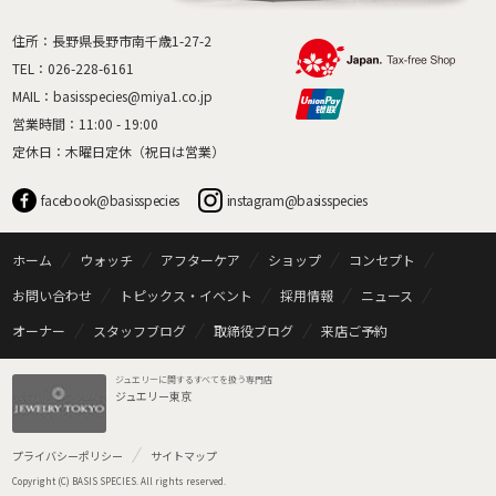
住所：長野県長野市南千歳1-27-2
TEL：
026-228-6161
MAIL：
basisspecies@miya1.co.jp
営業時間：11:00 - 19:00
定休日：木曜日定休（祝日は営業）
facebook@basisspecies
instagram@basisspecies
ホーム
ウォッチ
アフターケア
ショップ
コンセプト
お問い合わせ
トピックス・イベント
採用情報
ニュース
オーナー
スタッフブログ
取締役ブログ
来店ご予約
ジュエリーに関するすべてを扱う専門店
ジュエリー東京
プライバシーポリシー
サイトマップ
Copyright (C) BASIS SPECIES. All rights reserved.