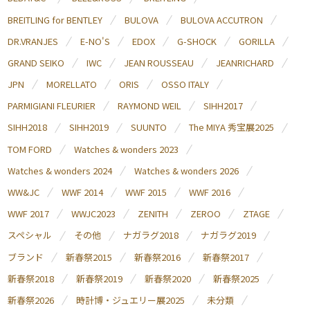
BREITLING for BENTLEY
BULOVA
BULOVA ACCUTRON
DR.VRANJES
E-NO'S
EDOX
G-SHOCK
GORILLA
GRAND SEIKO
IWC
JEAN ROUSSEAU
JEANRICHARD
JPN
MORELLATO
ORIS
OSSO ITALY
PARMIGIANI FLEURIER
RAYMOND WEIL
SIHH2017
SIHH2018
SIHH2019
SUUNTO
The MIYA 秀宝展2025
TOM FORD
Watches & wonders 2023
Watches & wonders 2024
Watches & wonders 2026
WW&JC
WWF 2014
WWF 2015
WWF 2016
WWF 2017
WWJC2023
ZENITH
ZEROO
ZTAGE
スペシャル
その他
ナガラグ2018
ナガラグ2019
ブランド
新春祭2015
新春祭2016
新春祭2017
新春祭2018
新春祭2019
新春祭2020
新春祭2025
新春祭2026
時計博・ジュエリー展2025
未分類