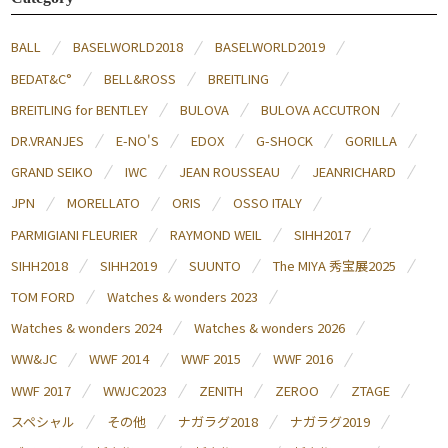
BALL
BASELWORLD2018
BASELWORLD2019
BEDAT&C°
BELL&ROSS
BREITLING
BREITLING for BENTLEY
BULOVA
BULOVA ACCUTRON
DR.VRANJES
E-NO'S
EDOX
G-SHOCK
GORILLA
GRAND SEIKO
IWC
JEAN ROUSSEAU
JEANRICHARD
JPN
MORELLATO
ORIS
OSSO ITALY
PARMIGIANI FLEURIER
RAYMOND WEIL
SIHH2017
SIHH2018
SIHH2019
SUUNTO
The MIYA 秀宝展2025
TOM FORD
Watches & wonders 2023
Watches & wonders 2024
Watches & wonders 2026
WW&JC
WWF 2014
WWF 2015
WWF 2016
WWF 2017
WWJC2023
ZENITH
ZEROO
ZTAGE
スペシャル
その他
ナガラグ2018
ナガラグ2019