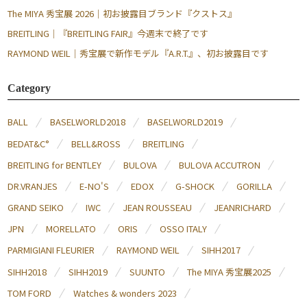
The MIYA 秀宝展 2026｜初お披露目ブランド『クストス』
BREITLING｜『BREITLING FAIR』今週末で終了です
RAYMOND WEIL｜秀宝展で新作モデル『A.R.T.』、初お披露目です
Category
BALL
BASELWORLD2018
BASELWORLD2019
BEDAT&C°
BELL&ROSS
BREITLING
BREITLING for BENTLEY
BULOVA
BULOVA ACCUTRON
DR.VRANJES
E-NO'S
EDOX
G-SHOCK
GORILLA
GRAND SEIKO
IWC
JEAN ROUSSEAU
JEANRICHARD
JPN
MORELLATO
ORIS
OSSO ITALY
PARMIGIANI FLEURIER
RAYMOND WEIL
SIHH2017
SIHH2018
SIHH2019
SUUNTO
The MIYA 秀宝展2025
TOM FORD
Watches & wonders 2023