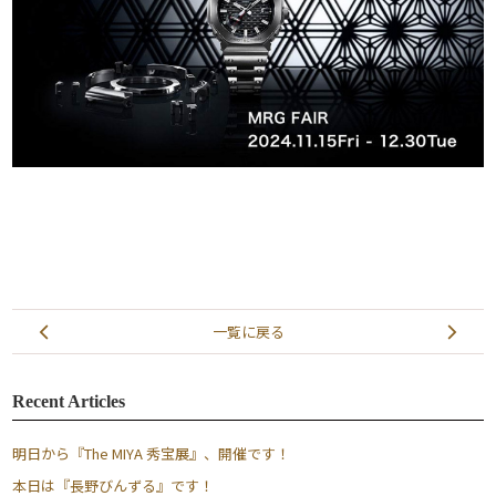
一覧に戻る
Recent Articles
明日から『The MIYA 秀宝展』、開催です！
本日は『長野びんずる』です！