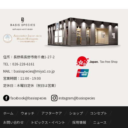
住所：長野県長野市南千歳1-27-2
TEL：
026-228-6161
MAIL：
basisspecies@miya1.co.jp
営業時間：11:00 - 19:00
定休日：木曜日定休（祝日は営業）
facebook@basisspecies
instagram@basisspecies
ホーム
ウォッチ
アフターケア
ショップ
コンセプト
お問い合わせ
トピックス・イベント
採用情報
ニュース