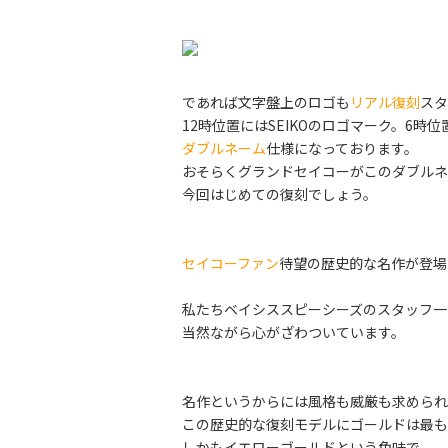
であれば文字盤上のロゴも
リアル復刻
スタ
12時位置にはSEIKOのロゴマーク。6時
ダブルネーム
仕様になっております。
おそらくグランドセイコーがこのダブルネ
今回はじめての復刻でしょう。
セイコーファン
待望の歴史的な名作が登場
私たちベイシススピーシーズのスタッフ一
当然ながら心がざわついています。
名作というからには風格も威厳も求められ
この歴史的な復刻モデルにゴールドは最も
しかもイエローゴールドという色味で。