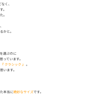
どなく、
す。
た。
、
るかと。
を選ぶのに
思っています。
は
『 クラシック 』
。
思います。
た本当に
絶妙なサイズ
です。