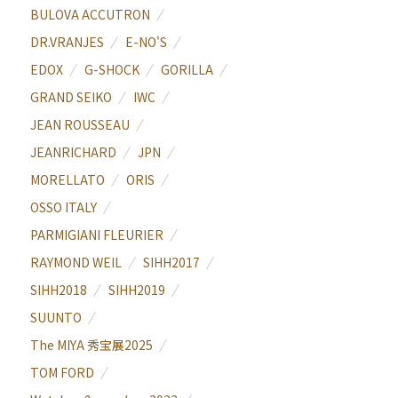
BULOVA ACCUTRON
DR.VRANJES
E-NO'S
EDOX
G-SHOCK
GORILLA
GRAND SEIKO
IWC
JEAN ROUSSEAU
JEANRICHARD
JPN
MORELLATO
ORIS
OSSO ITALY
PARMIGIANI FLEURIER
RAYMOND WEIL
SIHH2017
SIHH2018
SIHH2019
SUUNTO
The MIYA 秀宝展2025
TOM FORD