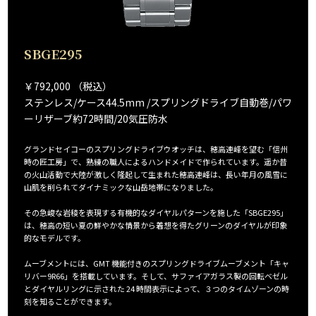
SBGE295
￥792,000 （税込）
ステンレス/ケース44.5mm /スプリングドライブ自動巻/パワ
ーリザーブ約72時間/20気圧防水
グランドセイコーのスプリングドライブウオッチは、穂高連峰を望む「信州
時の匠工房」で、熟練の職人によるハンドメイドで作られています。遥か昔
の火山活動で大陸が激しく隆起して生まれた穂高連峰は、長い年月の風雪に
山肌を削られてダイナミックな山岳地帯になりました。
その急峻な岩稜を表現する有機的なダイヤルパターンを施した「SBGE295」
は、穂高の短い夏の鮮やかな情景から着想を得たグリーンのダイヤルが印象
的なモデルです。
ムーブメントには、GMT 機能付きのスプリングドライブムーブメント「キャ
リバー9R66」を搭載しています。そして、サファイアガラス製の回転ベゼル
とダイヤルリングに示された 24 時間表示によって、３つのタイムゾーンの時
刻を知ることができます。