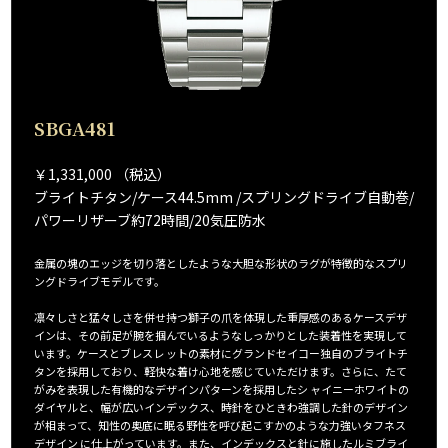
SBGA481
￥1,331,000 （税込）
ブライトチタン/ケース44.5mm /スプリングドライブ自動巻/
パワーリザーブ約72時間/20気圧防水
金属の塊のエッジを切り落としたような大胆な形状のラグが特徴的なスプリ
ングドライブモデルです。
凛々しさと猛々しさを併せ持つ獅子の爪を体現した重厚感のあるケースデザ
インは、その前足が腕を掴んでいるようなしっかりとした装着性を実現して
います。ケースとブレスレ ットの素材にグランドセイコー独自のブライトチ
タンを採用しており、軽快な着け心地を感じていただけます。さらに、たて
がみを表現した有機的なデザインパターンを採用したシ ャイニーホワイトの
ダイヤルと、幅が広いインデックス、時針をひときわ強調した針のデザイン
が相まって、知性の奥底に眠る野性を呼び起こすかのような力強いタフネス
デザイン に仕上がっています。また、インデックスと針に施したルミブライ