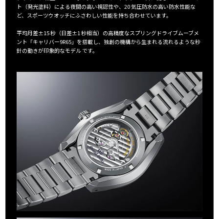
ト（発光塗料）による夜間の高い視認性や、20 気圧防水の高い防水性能な
ど、スポーツウオッチにふさわしい性能を持ち合わせています。
平均月差±15 秒（日差±1 秒相当）の高精度なスプリングドライブムーブメ
ント「キャリバー9R65」を搭載し、独創の機構から生まれる流れるような秒
針の動きが印象的なモデル です。