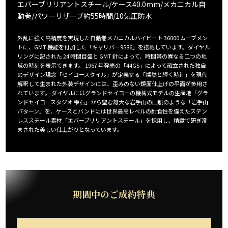
エバーブリリアントスチール/ケース40.0mm/メカニカル自
動巻/パワーリザーブ約55時間/10気圧防水
外乱に強く高精度を実現した自動巻メカニカルハイビート 36000 ムーブメン
トに、GMT 機能を付加した「キャリバー9S86」を搭載しています。ダイヤル
リングに記された 24 時間目盛と GMT 針によって、時間帯の異なる二つの地
域の時刻を表示できます。 1967 年発売の「44GS」によって確立された独自
のデザイン理念「セイコースタイル」が定義する「燦然と輝く時計」を現代
解釈して生まれた外装デザインには、歪みのない鏡面仕上げの平面が多用さ
れています。 ダイヤルにはグランドセイコーの機械式モデルの生産地「グラ
ンドセイコースタジオ 雫石」から望む雄大な岩手山の山肌のような「岩手山
パターン」を、ケースとバンドには世界最高レベルの耐食性を備えたステン
レススチール素材「エバーブリリアントスチール」を採用し、精緻で研ぎ澄
まされた美しい仕上がりとなっています。
期間中のご成約特典