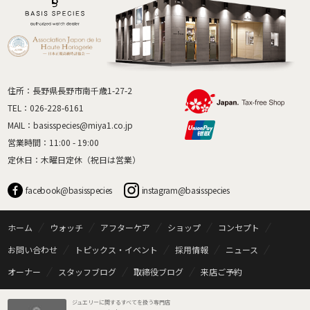
住所：長野県長野市南千歳1-27-2
TEL：
026-228-6161
MAIL：
basisspecies@miya1.co.jp
営業時間：11:00 - 19:00
定休日：木曜日定休（祝日は営業）
facebook@basisspecies
instagram@basisspecies
ホーム
ウォッチ
アフターケア
ショップ
コンセプト
お問い合わせ
トピックス・イベント
採用情報
ニュース
オーナー
スタッフブログ
取締役ブログ
来店ご予約
ジュエリーに関するすべてを扱う専門店