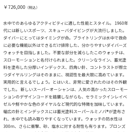
￥726,000
（税込）
水中でのあらゆるアクティビティに適した性能とスタイル。 1960年
代には新しいスポーツ、スキューバダイビングが大流行しました。
ダイバーにとってはタイミングが命。ブライトリングは水中で救命
に必要な機能以外はできるだけ排除した、分かりやすいダイバーズ
ウォッチを目指しました。不要な部分を減らしたこのウォッチは、
スローモーションと名付けられました。クリーンなライン、蓄光塗
料を塗布した分厚いインデックス、四角い針、コントラストが際立
つダイヤルリングはそのままに、視認性を最大限に高めています。
実用的と言えるでしょう。とはいえ、非常に愛されたのはその外観
でした。 新しいスーパーオーシャンは、人気の高かったスローモー
ションのデザインコードを踏襲しながらも、セラミックインレイベ
ゼルや鮮やかな色のダイヤルなど現代的な特徴を加味しています。
幅広の針とインデックスには蓄光塗料スーパールミノバ®が塗布さ
れ、水中でも読み取りやすくなっています。ウォッチの防水性は
300m、さらに衝撃、砂、塩水に対する耐性も有ります。ブロンズ