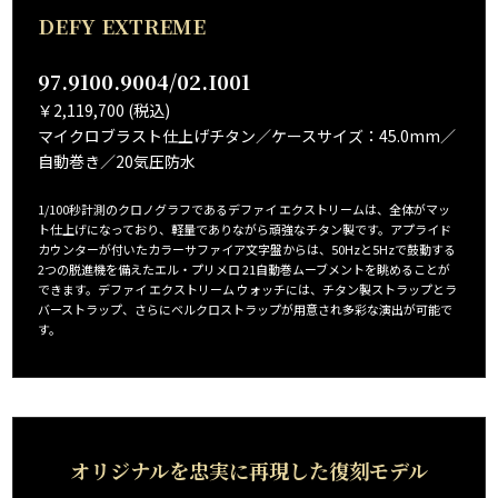
DEFY EXTREME
97.9100.9004/02.I001
￥2,119,700 (税込)
マイクロブラスト仕上げチタン／ケースサイズ：45.0mm／
自動巻き／20気圧防水
1/100秒計測のクロノグラフであるデファイ エクストリームは、全体がマッ
ト仕上げになっており、軽量でありながら頑強なチタン製です。アプライド
カウンターが付いたカラーサファイア文字盤からは、50Hzと5Hzで鼓動する
2つの脱進機を備えたエル・プリメロ 21自動巻ムーブメントを眺めることが
できます。デファイ エクストリーム ウォッチには、チタン製ストラップとラ
バーストラップ、さらにベルクロストラップが用意され多彩な演出が可能で
す。
オリジナルを忠実に再現した復刻モデル