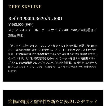
DEFY SKYLINE
Ref 03.9300.3620/51.I001
￥968,000 (税込)
ステンレススチール／ケースサイズ：40.0mm／自動巻き／
3気圧防水
「デファイ スカイライン」では、ファセットカットのベゼルを配した41mm
スチール製の八角形のケースを使用し、ブルートーンのサンバースト仕上げ
を施した文字盤にはゼニスの象徴である4つの点を結んだ星を復刻させてあし
らっています。1/10秒精度を誇る初のインジケーターを備えた高振動エル・
プリメロ 3620自動巻クロノグラフムーブメントを搭載。交換可能なスチール
製ブレスレットとブルー パターンのラバーストラップが最初から用意されて
います。
究極の精度と堅牢性を新たに表現した
デファイ