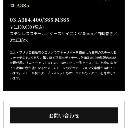
ロ A385
03.A384.400/385.M385
￥1,100,000 (税込)
ステンレススチール／ケースサイズ：37.0mm／自動巻き／
3気圧防水
エル・プリメロ自動巻クロノグラフキャリバーを搭載した最初のスチール製
ウォッチの1つであり、驚くほど正確なディテールを備えた1969年製のA385
を現代風にリニューアルしました。37㎜のトノー型ケースには、外側に向か
って次第に色が濃くなるウォームトーンのグラデーション文字盤が備わって
います。スチール製ラダーブレスレットもオリジナルのスタイルを尊重して
います。
お問い合わせ