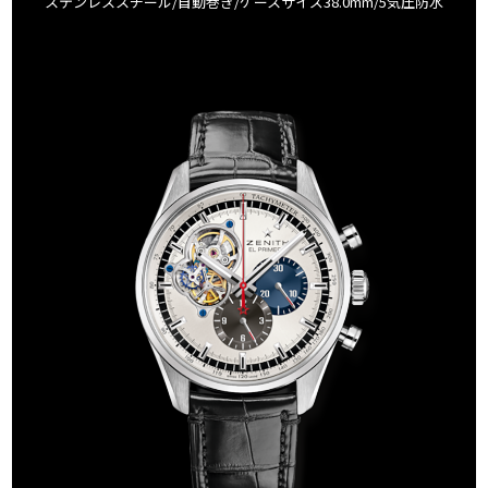
ステンレススチール/自動巻き/ケースサイズ38.0mm/5気圧防水