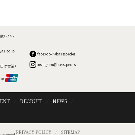
-27-2
ya1.co.jp
facebook@basisspecies
instagram@basisspecies
日は営業）
VENT
RECRUIT
NEWS
PRIVACY POLICY
SITEMAP
 reserved.