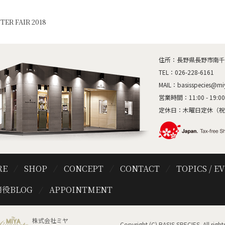
TER FAIR 2018
住所：長野県長野市南千歳1
TEL：
026-228-6161
MAIL：
basisspecies@mi
営業時間：11:00 - 19:00
定休日：木曜日定休（祝
RE
SHOP
CONCEPT
CONTACT
TOPICS / E
役BLOG
APPOINTMENT
株式会社ミヤ
Copyright (C) BASIS SPECIES. All rights