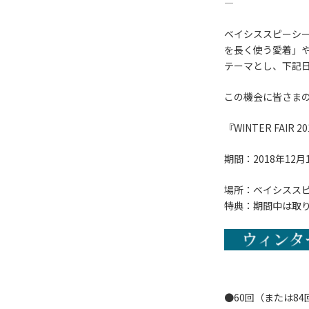
―
ベイシススピーシ
を長く使う愛着」
テーマとし、下記日
この機会に皆さま
『WINTER FAIR 2
期間：2018年1
場所：ベイシスス
特典：期間中は取
●60回（または8