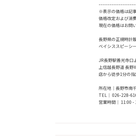
--------------------
※表示の価格は記
価格改定および消
現在の価格はお問
長野県の正規時計
ベイシススピーシ
JR長野駅善光寺口
上信越長野道 長野I
店から徒歩1分の
所在地｜長野市南千歳
TEL｜ 026-228-61
営業時間｜ 11:00 