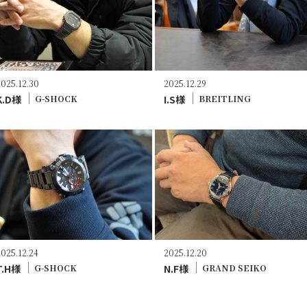
2025.12.30
2025.12.29
K.D様
I.S様
G-SHOCK
BREITLING
2025.12.24
2025.12.20
T.H様
N.F様
G-SHOCK
GRAND SEIKO