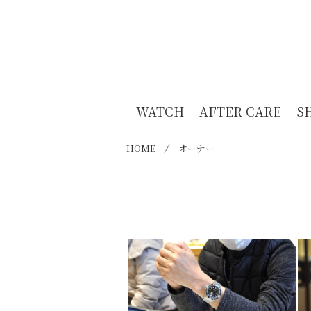
WATCH
AFTER CARE
S
HOME
オーナー