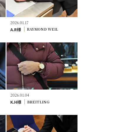
2026.01.17
A.R様
RAYMOND WEIL
2026.01.04
K.H様
BREITLING