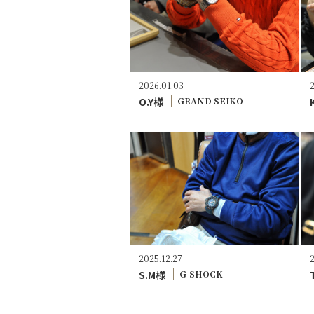
2026.01.03
O.Y様
GRAND SEIKO
2025.12.27
S.M様
G-SHOCK