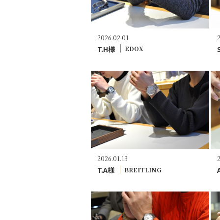
2026.02.01
T.H様
EDOX
2026.01.13
T.A様
BREITLING