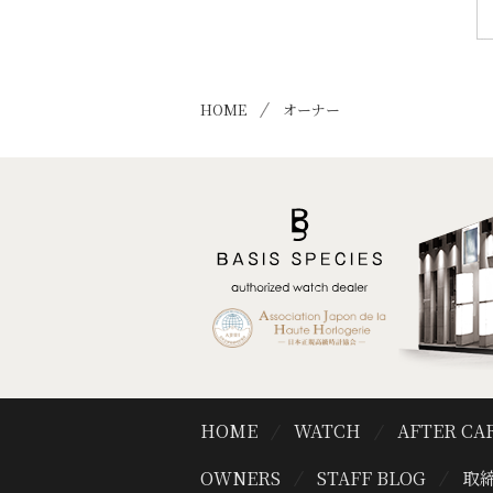
HOME
オーナー
HOME
WATCH
AFTER CA
OWNERS
STAFF BLOG
取締