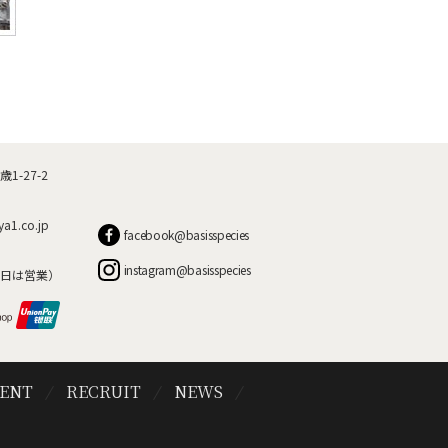
-27-2
ya1.co.jp
facebook@basisspecies
instagram@basisspecies
日は営業）
VENT
RECRUIT
NEWS