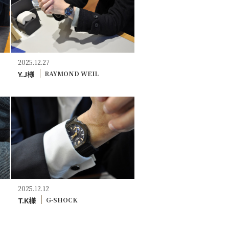
2025.12.27
Y.J様
RAYMOND WEIL
2025.12.12
T.K様
G-SHOCK