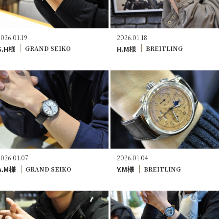
2026.01.19
2026.01.18
S.H様
H.M様
GRAND SEIKO
BREITLING
2026.01.07
2026.01.04
A.M様
Y.M様
GRAND SEIKO
BREITLING