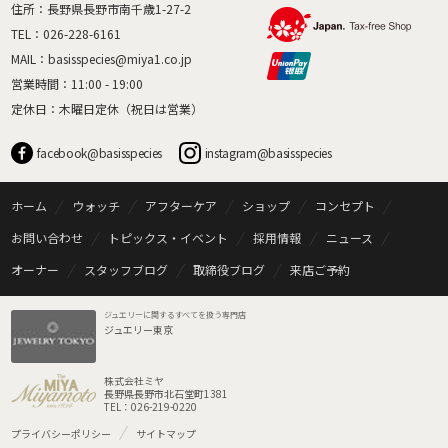
住所：長野県長野市南千歳1-27-2
TEL：
026-228-6161
MAIL：
basisspecies@miya1.co.jp
営業時間：11:00 - 19:00
定休日：木曜日定休（祝日は営業）
facebook@basisspecies
instagram@basisspecies
ホーム
ウォッチ
アフターケア
ショップ
コンセプト
お問い合わせ
トピックス・イベント
採用情報
ニュース
オーナー
スタッフブログ
取締役ブログ
来店ご予約
ジュエリーに関するすべてを扱う専門店
ジュエリー東京
株式会社ミヤ
長野県長野市北石堂町1381
TEL：026-219-0220
プライバシーポリシー
サイトマップ