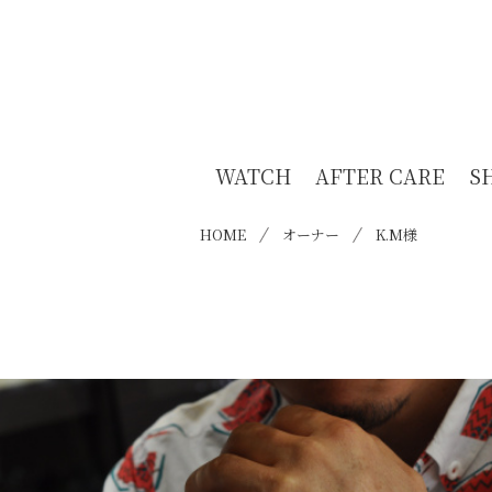
WATCH
AFTER CARE
S
HOME
オーナー
K.M様