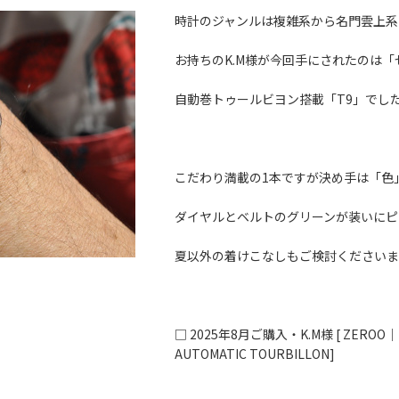
時計のジャンルは複雑系から名門雲上系
お持ちのK.M様が今回手にされたのは「
自動巻トゥールビヨン搭載「T9」でし
こだわり満載の1本ですが決め手は「色
ダイヤルとベルトのグリーンが装いにピ
夏以外の着けこなしもご検討くださいま
□ 2025年8月ご購入・K.M
様 [ ZEROO｜
AUTOMATIC TOURBILLON
]