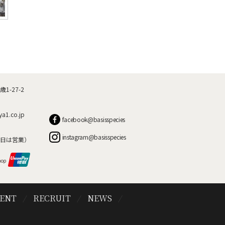
-27-2
ya1.co.jp
facebook@basisspecies
instagram@basisspecies
日は営業）
VENT
RECRUIT
NEWS