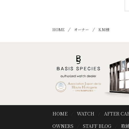
HOME
オーナー
K.M様
HOME
WATCH
AFTER CA
OWNERS
STAFF BLOG
取締