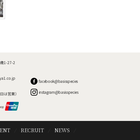
-27-2
ya1.co.jp
facebook@basisspecies
instagram@basisspecies
日は営業）
VENT
RECRUIT
NEWS