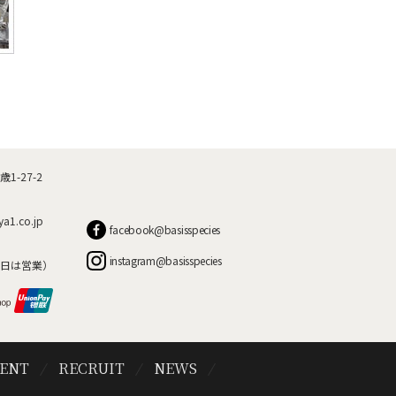
-27-2
ya1.co.jp
facebook@basisspecies
instagram@basisspecies
日は営業）
VENT
RECRUIT
NEWS