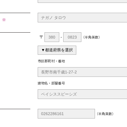
）
※
〒
-
（半角英数）
市区郡町村・番地
建物名・部屋番号
（半角英数）