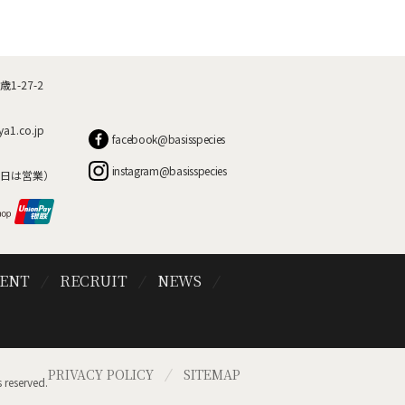
-27-2
ya1.co.jp
facebook@basisspecies
instagram@basisspecies
日は営業）
VENT
RECRUIT
NEWS
PRIVACY POLICY
SITEMAP
 reserved.