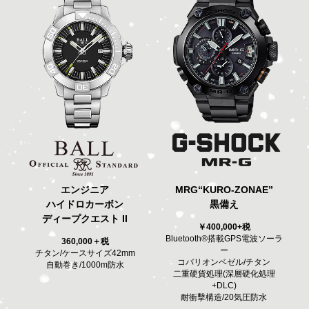
エンジニア
MRG“KURO-ZONAE”
ハイドロカーボン
黒備え
ディープクエスト II
￥400,000+税
Bluetooth®搭載GPS電波ソーラ
360,000＋税
ー
チタン/ケースサイズ42mm
コバリオンベゼル/チタン
自動巻き/1000m防水
二重硬貨処理(深層硬化処理
+DLC)
耐衝擊構造/20気圧防水