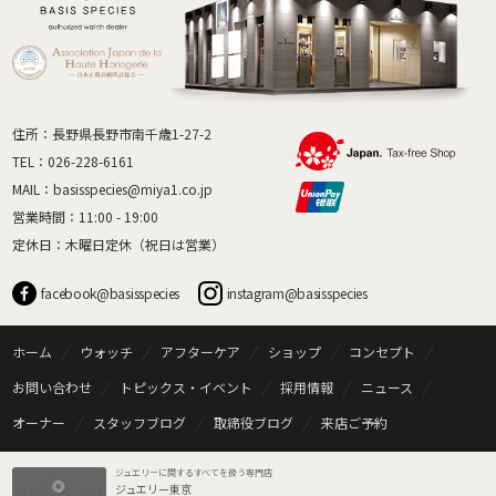
住所：長野県長野市南千歳1-27-2
TEL：
026-228-6161
MAIL：
basisspecies@miya1.co.jp
営業時間：11:00 - 19:00
定休日：木曜日定休（祝日は営業）
facebook@basisspecies
instagram@basisspecies
ホーム
ウォッチ
アフターケア
ショップ
コンセプト
お問い合わせ
トピックス・イベント
採用情報
ニュース
オーナー
スタッフブログ
取締役ブログ
来店ご予約
ジュエリーに関するすべてを扱う専門店
ジュエリー東京