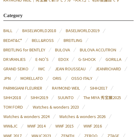
Category
BALL
BASELWORLD2018
BASELWORLD2019
BEDAT&C°
BELL&ROSS
BREITLING
BREITLING for BENTLEY
BULOVA
BULOVA ACCUTRON
DR.VRANJES
E-NO'S
EDOX
G-SHOCK
GORILLA
GRAND SEIKO
IWC
JEAN ROUSSEAU
JEANRICHARD
JPN
MORELLATO
ORIS
OSSO ITALY
PARMIGIANI FLEURIER
RAYMOND WEIL
SIHH2017
SIHH2018
SIHH2019
SUUNTO
The MIYA 秀宝展2025
TOM FORD
Watches & wonders 2023
Watches & wonders 2024
Watches & wonders 2026
WW&JC
WWF 2014
WWF 2015
WWF 2016
WWF 2017
WWJC2023
ZENITH
ZEROO
ZTAGE