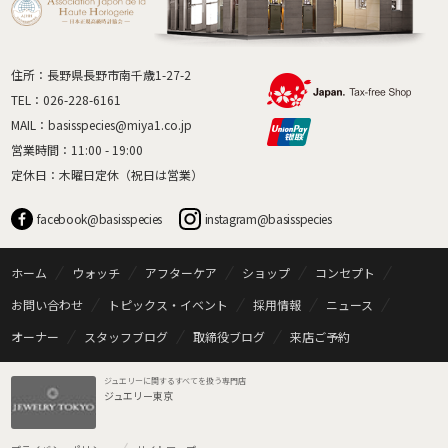
住所：長野県長野市南千歳1-27-2
TEL：
026-228-6161
MAIL：
basisspecies@miya1.co.jp
営業時間：11:00 - 19:00
定休日：木曜日定休（祝日は営業）
facebook@basisspecies
instagram@basisspecies
ホーム
ウォッチ
アフターケア
ショップ
コンセプト
お問い合わせ
トピックス・イベント
採用情報
ニュース
オーナー
スタッフブログ
取締役ブログ
来店ご予約
ジュエリーに関するすべてを扱う専門店
ジュエリー東京