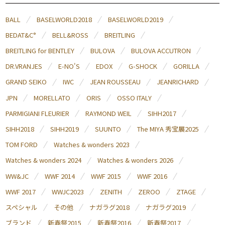
BALL
BASELWORLD2018
BASELWORLD2019
BEDAT&C°
BELL&ROSS
BREITLING
BREITLING for BENTLEY
BULOVA
BULOVA ACCUTRON
DR.VRANJES
E-NO'S
EDOX
G-SHOCK
GORILLA
GRAND SEIKO
IWC
JEAN ROUSSEAU
JEANRICHARD
JPN
MORELLATO
ORIS
OSSO ITALY
PARMIGIANI FLEURIER
RAYMOND WEIL
SIHH2017
SIHH2018
SIHH2019
SUUNTO
The MIYA 秀宝展2025
TOM FORD
Watches & wonders 2023
Watches & wonders 2024
Watches & wonders 2026
WW&JC
WWF 2014
WWF 2015
WWF 2016
WWF 2017
WWJC2023
ZENITH
ZEROO
ZTAGE
スペシャル
その他
ナガラグ2018
ナガラグ2019
ブランド
新春祭2015
新春祭2016
新春祭2017