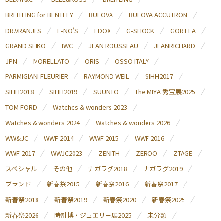
BREITLING for BENTLEY
BULOVA
BULOVA ACCUTRON
DR.VRANJES
E-NO'S
EDOX
G-SHOCK
GORILLA
GRAND SEIKO
IWC
JEAN ROUSSEAU
JEANRICHARD
JPN
MORELLATO
ORIS
OSSO ITALY
PARMIGIANI FLEURIER
RAYMOND WEIL
SIHH2017
SIHH2018
SIHH2019
SUUNTO
The MIYA 秀宝展2025
TOM FORD
Watches & wonders 2023
Watches & wonders 2024
Watches & wonders 2026
WW&JC
WWF 2014
WWF 2015
WWF 2016
WWF 2017
WWJC2023
ZENITH
ZEROO
ZTAGE
スペシャル
その他
ナガラグ2018
ナガラグ2019
ブランド
新春祭2015
新春祭2016
新春祭2017
新春祭2018
新春祭2019
新春祭2020
新春祭2025
新春祭2026
時計博・ジュエリー展2025
未分類