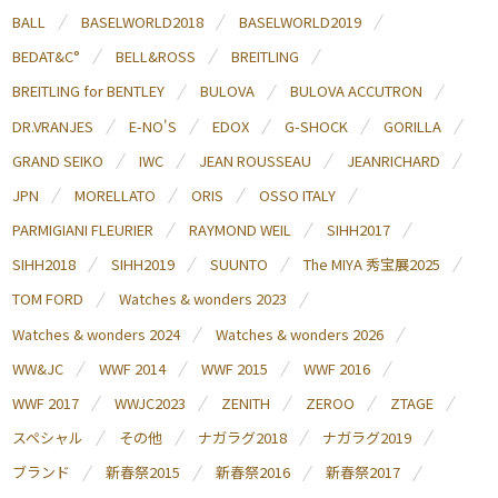
BALL
BASELWORLD2018
BASELWORLD2019
BEDAT&C°
BELL&ROSS
BREITLING
BREITLING for BENTLEY
BULOVA
BULOVA ACCUTRON
DR.VRANJES
E-NO'S
EDOX
G-SHOCK
GORILLA
GRAND SEIKO
IWC
JEAN ROUSSEAU
JEANRICHARD
JPN
MORELLATO
ORIS
OSSO ITALY
PARMIGIANI FLEURIER
RAYMOND WEIL
SIHH2017
SIHH2018
SIHH2019
SUUNTO
The MIYA 秀宝展2025
TOM FORD
Watches & wonders 2023
Watches & wonders 2024
Watches & wonders 2026
WW&JC
WWF 2014
WWF 2015
WWF 2016
WWF 2017
WWJC2023
ZENITH
ZEROO
ZTAGE
スペシャル
その他
ナガラグ2018
ナガラグ2019
ブランド
新春祭2015
新春祭2016
新春祭2017