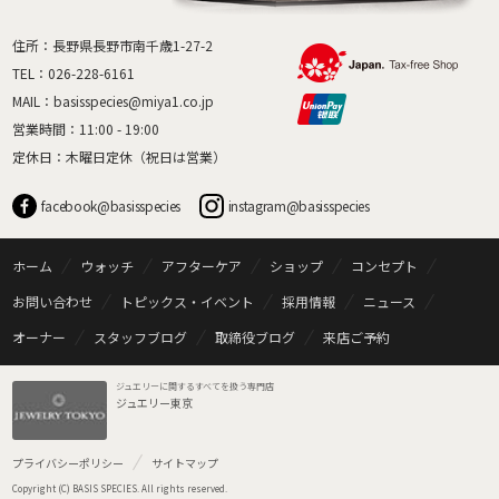
住所：長野県長野市南千歳1-27-2
TEL：
026-228-6161
MAIL：
basisspecies@miya1.co.jp
営業時間：11:00 - 19:00
定休日：木曜日定休（祝日は営業）
facebook@basisspecies
instagram@basisspecies
ホーム
ウォッチ
アフターケア
ショップ
コンセプト
お問い合わせ
トピックス・イベント
採用情報
ニュース
オーナー
スタッフブログ
取締役ブログ
来店ご予約
ジュエリーに関するすべてを扱う専門店
ジュエリー東京
プライバシーポリシー
サイトマップ
Copyright (C) BASIS SPECIES. All rights reserved.