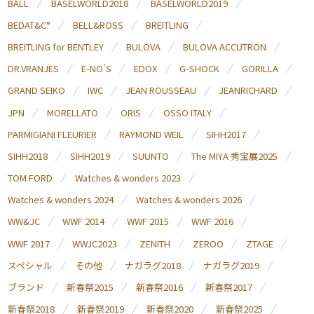
BALL
BASELWORLD2018
BASELWORLD2019
BEDAT&C°
BELL&ROSS
BREITLING
BREITLING for BENTLEY
BULOVA
BULOVA ACCUTRON
DR.VRANJES
E-NO'S
EDOX
G-SHOCK
GORILLA
GRAND SEIKO
IWC
JEAN ROUSSEAU
JEANRICHARD
JPN
MORELLATO
ORIS
OSSO ITALY
PARMIGIANI FLEURIER
RAYMOND WEIL
SIHH2017
SIHH2018
SIHH2019
SUUNTO
The MIYA 秀宝展2025
TOM FORD
Watches & wonders 2023
Watches & wonders 2024
Watches & wonders 2026
WW&JC
WWF 2014
WWF 2015
WWF 2016
WWF 2017
WWJC2023
ZENITH
ZEROO
ZTAGE
スペシャル
その他
ナガラグ2018
ナガラグ2019
ブランド
新春祭2015
新春祭2016
新春祭2017
新春祭2018
新春祭2019
新春祭2020
新春祭2025