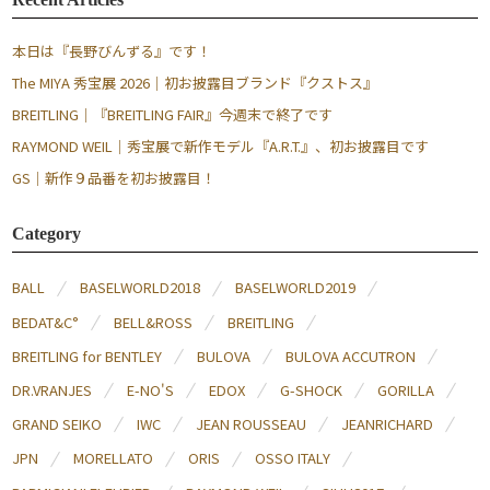
本日は『長野びんずる』です！
The MIYA 秀宝展 2026｜初お披露目ブランド『クストス』
BREITLING｜『BREITLING FAIR』今週末で終了です
RAYMOND WEIL｜秀宝展で新作モデル『A.R.T.』、初お披露目です
GS｜新作９品番を初お披露目！
Category
BALL
BASELWORLD2018
BASELWORLD2019
BEDAT&C°
BELL&ROSS
BREITLING
BREITLING for BENTLEY
BULOVA
BULOVA ACCUTRON
DR.VRANJES
E-NO'S
EDOX
G-SHOCK
GORILLA
GRAND SEIKO
IWC
JEAN ROUSSEAU
JEANRICHARD
JPN
MORELLATO
ORIS
OSSO ITALY