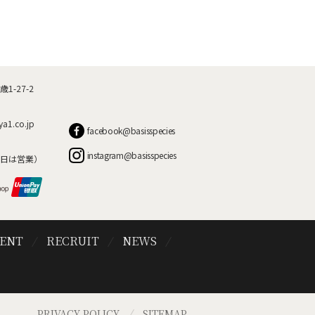
-27-2
ya1.co.jp
facebook@basisspecies
instagram@basisspecies
日は営業）
VENT
RECRUIT
NEWS
PRIVACY POLICY
SITEMAP