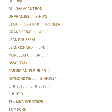
BULOVA
BULOVA ACCUTRON
DR.VRANJES
E-NO'S
EDOX
G-SHOCK
GORILLA
GRAND SEIKO
IWC
JEAN ROUSSEAU
JEANRICHARD
JPN
MORELLATO
ORIS
OSSO ITALY
PARMIGIANI FLEURIER
RAYMOND WEIL
SIHH2017
SIHH2018
SIHH2019
SUUNTO
The MIYA 秀宝展2025
TOM FORD